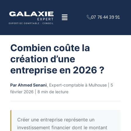
Aller
au
Menu
contenu
07 76 44 39 91
Combien coûte la
création d’une
entreprise en 2026 ?
Par Ahmed Senani
, Expert-comptable à Mulhouse | 5
février 2026 | 8 min de lecture
Créer une entreprise représente un
investissement financier dont le montant