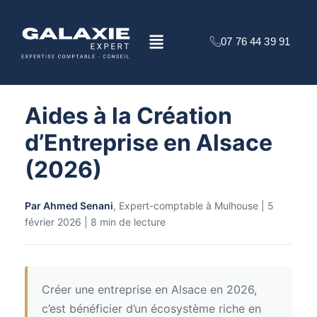
Aller
au
Menu
contenu
07 76 44 39 91
Aides à la Création
d’Entreprise en Alsace
(2026)
Par Ahmed Senani
, Expert-comptable à Mulhouse | 5
février 2026 | 8 min de lecture
Créer une entreprise en Alsace en 2026,
c’est bénéficier d’un écosystème riche en