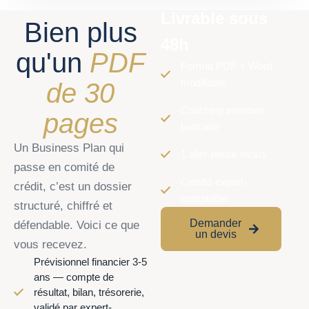
Livrable sous
Bien plus
48h
qu'un
PDF
Format PDF + Word
modifiable
de 30
Coaching entretien
pages
bancaire
Un Business Plan qui
1 aller-retour inclus
passe en comité de
Certifié expert-
crédit, c’est un dossier
comptable
structuré, chiffré et
Demander
défendable. Voici ce que
un devis
vous recevez.
Prévisionnel financier 3-5
ans — compte de
résultat, bilan, trésorerie,
validé par expert-