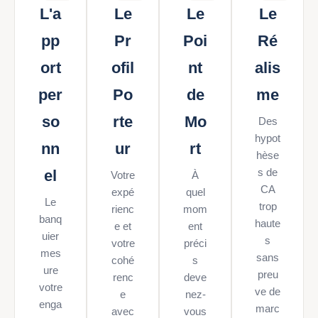
L'a
Le
Le
Le
pp
Pr
Poi
Ré
ort
ofil
nt
alis
per
Po
de
me
so
rte
Mo
Des
hypot
nn
ur
rt
hèse
s de
el
Votre
À
CA
expé
quel
Le
trop
rienc
mom
banq
haute
e et
ent
uier
s
votre
préci
mes
sans
cohé
s
ure
preu
renc
deve
votre
ve de
e
nez-
enga
marc
avec
vous