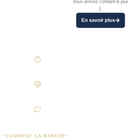
Vous arrivez confiant le jour
Le Business Plan n’est que
J.
la moitié du chemin. Nous
En savoir plus
vous coachons pour l’oral :
questions pièges,
justification de l’apport,
négociation des taux.
"Comment justifiez-vous ces
prévisions ?"
"Et si vos ventes sont 30%
inférieures ?"
"Quel est votre point mort ?"
COMMENT CA MARCHE