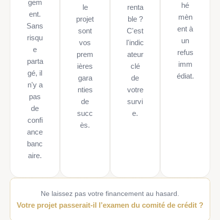
gem
hé
le
renta
ent.
mèn
projet
ble ?
Sans
ent à
sont
C'est
risqu
un
vos
l'indic
e
refus
prem
ateur
parta
imm
ières
clé
gé, il
édiat.
gara
de
n'y a
nties
votre
pas
de
survi
de
succ
e.
confi
ès.
ance
banc
aire.
Ne laissez pas votre financement au hasard.
Votre projet passerait-il l’examen du comité de crédit ?